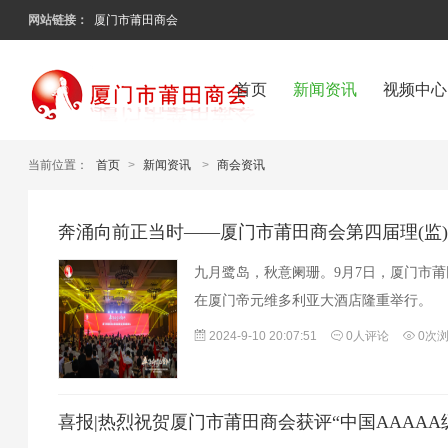
网站链接：
厦门市莆田商会
首页
新闻资讯
视频中心
当前位置：
首页
>
新闻资讯
>
商会资讯
奔涌向前正当时——厦门市莆田商会第四届理(监
九月鹭岛，秋意阑珊。9月7日，厦门市莆
在厦门帝元维多利亚大酒店隆重举行。
2024-9-10 20:07:51
0人评论
0次
喜报|热烈祝贺厦门市莆田商会获评“中国AAAAA