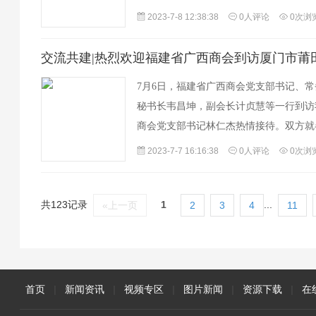
何加强商会之间的联系等问题进行交流座
2023-7-8 12:38:38
0人评论
0次浏
交流共建|热烈欢迎福建省广西商会到访厦门市莆
7月6日，福建省广西商会党支部书记、
秘书长韦昌坤，副会长计贞慧等一行到访
商会党支部书记林仁杰热情接待。双方就
何加强商会之间的联系等问题进行交流座
2023-7-7 16:16:38
0人评论
0次浏
共123记录
1
...
«上一页
2
3
4
11
首页
|
新闻资讯
|
视频专区
|
图片新闻
|
资源下载
|
在