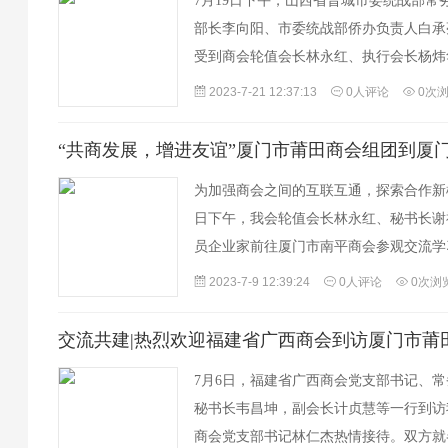
7月19日下午，山西省晋城市委统战部常
部长李向阳、市委统战部侨办负责人白承
受到商会轮值会长林永红、执行会长杨炜
陈湘楠及会员企业家代表的热情接待，双
2023-7-21 12:37:13
0人评论
0次
“共商发展，增进友谊”厦门市莆田商会组团到厦
为加强商会之间的互联互通，探索合作新
日下午，我会轮值会长林永红、秘书长谢
员企业家前往厦门市南平商会参观交流学
常务副会长蔡军、彭吉辉、党支部书记兼
2023-7-9 12:39:24
0人评论
0次浏
交流共建|热烈欢迎福建省广西商会到访厦门市莆
7月6日，福建省广西商会党支部书记、
秘书长韦昌坤，副会长计贞慧等一行到访
商会党支部书记林仁杰热情接待。双方就