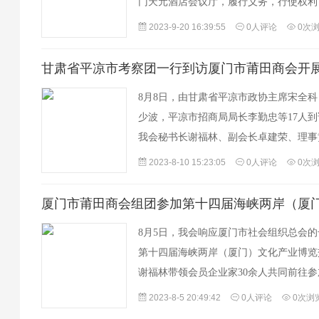
门天元酒店会议厅，履行义务，行使权利
生了厦门市莆田商会第四届理事会和监事
2023-9-20 16:39:55
0人评论
0次
企…
甘肃省平凉市考察团一行到访厦门市莆田商会开
8月8日，由甘肃省平凉市政协主席宋全
少波，平凉市招商局局长李勤忠等17人
我会秘书长谢福林、副会长卓建荣、理事
会员企业家代表的热情接待。双方就平凉
2023-8-10 15:23:05
0人评论
0次
厦门市莆田商会组团参加第十四届海峡两岸（厦
8月5日，我会响应厦门市社会组织总会
第十四届海峡两岸（厦门）文化产业博览
谢福林带领会员企业家30余人共同前往参
2023-8-5 20:49:42
0人评论
0次浏